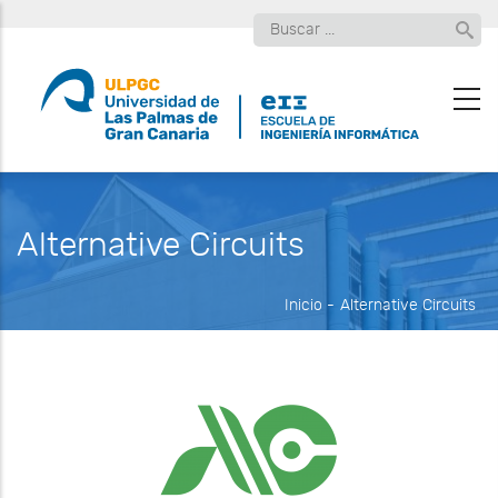
Pasar
Buscar
al
contenido
principal
Alternative Circuits
Inicio
-
Alternative Circuits