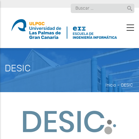
Pasar
Buscar
al
contenido
principal
DESIC
Inicio
-
DESIC