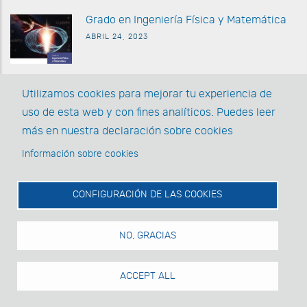
G
rado en Ingeniería Física y Matemática
ABRIL 24, 2023
I Olimpiada Informática de
Las Palmas
Utilizamos cookies para mejorar tu experiencia de
MARZO 27 2023
uso de esta web y con fines analíticos. Puedes leer
más en nuestra declaración sobre cookies
La EII posee la acreditación AUDIT y la
Información sobre cookies
Acreditación Institucional
MARZO 1, 2022
CONFIGURACIÓN DE LAS COOKIES
NO, GRACIAS
© Universidad de Las Palmas de Gran Canaria · ULPGC
ACCEPT ALL
facebook
twitter
li
La EII en las Redes ·