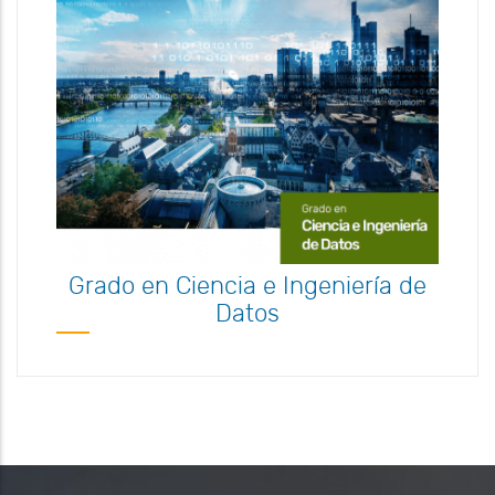
Grado en Ingeniería Físic
Matemática
Grado en Ingeniería Física 
ía
Matemática
Los Graduados en Ingeniería Física 
Matemática combinan el estudio de l
os
disciplinas física, matemáticas e
os
ingeniería para afrontar los nuevos re
os
científico-tecnológicos en los ámbitos
cos
la ciencia, la ingeniería y las tecnolog
ía de
emergentes.
Más Información