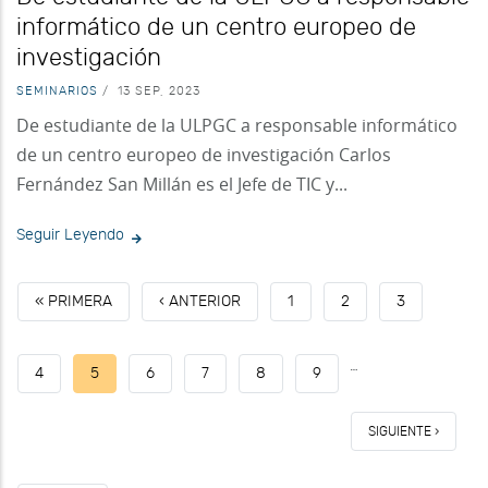
informático de un centro europeo de
investigación
SEMINARIOS
/
13 SEP, 2023
De estudiante de la ULPGC a responsable informático
de un centro europeo de investigación Carlos
Fernández San Millán es el Jefe de TIC y...
Seguir Leyendo
PRIMERA
« PRIMERA
PÁGINA
‹ ANTERIOR
PAGE
1
PAGE
2
PAGE
3
PÁGINA
ANTERIOR
…
PAGE
4
PÁGINA
5
PAGE
6
PAGE
7
PAGE
8
PAGE
9
ACTUAL
SIGUIENTE
SIGUIENTE ›
PÁGINA