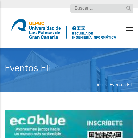
Pasar
Buscar
al
contenido
principal
Eventos EII
Inicio
-
Eventos EII